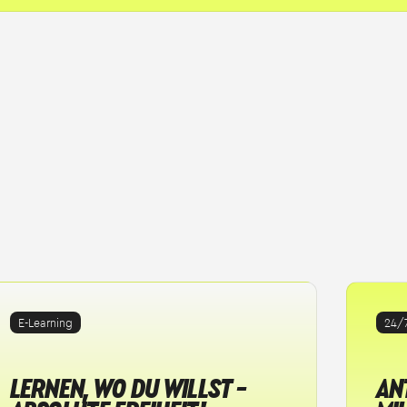
E-Learning
24/
LERNEN, WO DU WILLST –
AN