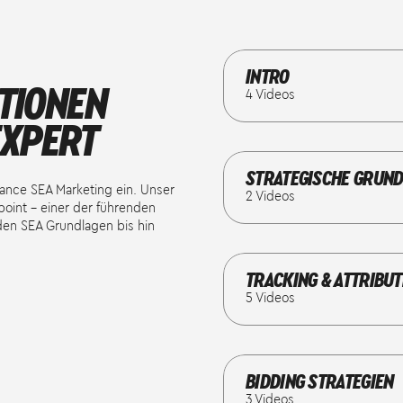
INTRO
KTIONEN
4 Videos
EXPERT
Lektion 1
Ziel 
STRATEGISCHE GRUN
mance SEA Marketing ein. Unser
2 Videos
Lektion 2
Rolle
oint – einer der führenden
 den SEA Grundlagen bis hin
Lektion 3
Googl
Suchm
Lektion 1
Brand
TRACKING & ATTRIBUT
5 Videos
Lektion 4
Meist
Lektion 2
Überb
Ad's
Lektion 1
Track
BIDDING STRATEGIEN
3 Videos
Lektion 2
Googl